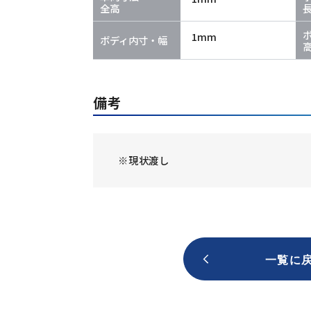
全高
1mm
ボディ内寸・幅
備考
※現状渡し
一覧に