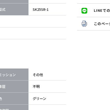
型式
SK25SR-1
LINE
このペー
ミッション
その他
車歴
不明
色
グリーン