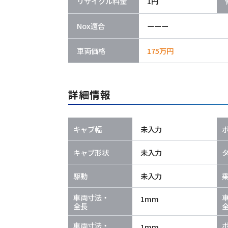
リサイクル料金
1円
Nox適合
ーーー
車両価格
175万円
詳細情報
キャブ幅
未入力
キャブ形状
未入力
駆動
未入力
車両寸法・
1mm
全長
車両寸法・
1mm