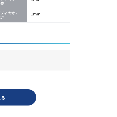
長さ
ボディ内寸・
1mm
高さ
戻る