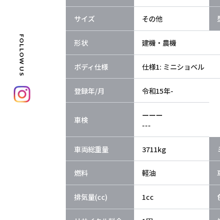
サイズ
その他
FOLLOW US
形状
建機・農機
ボディ仕様
仕様1: ミニショベル
登録年/月
令和15年-
ーーー
車検
---
車両総重量
3711kg
燃料
軽油
排気量(cc)
1cc