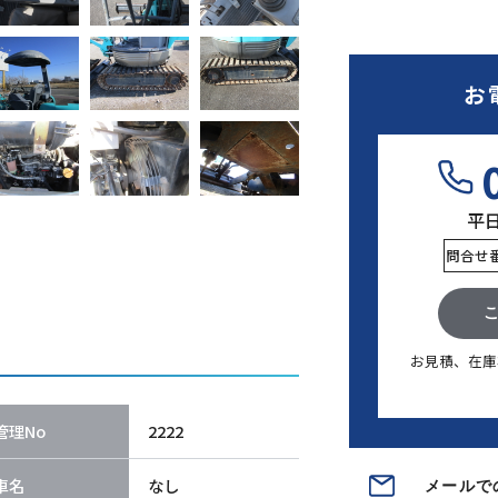
お
平日9
問合せ
お見積、在庫
管理No
2222
車名
なし
メールで