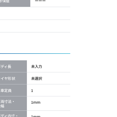
修復歴
ーーー
ボディ長
未入力
タイヤ形状
未選択
乗車定員
1
車両寸法・
1mm
全幅
ボディ内寸・
1mm