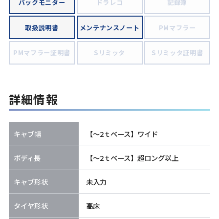
バックモニター
ドラレコ
記録簿
取扱説明書
メンテナンスノート
PMマフラー
PMマフラー証明書
Sリミッタ
Sリミッタ証明書
詳細情報
キャブ幅
【～2ｔベース】ワイド
ボディ長
【～2ｔベース】超ロング以上
キャブ形状
未入力
タイヤ形状
高床