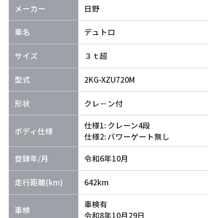
メーカー
日野
車名
デュトロ
サイズ
３ｔ超
型式
2KG-XZU720M
形状
クレ－ン付
仕様1: クレーン4段
ボディ仕様
仕様2: パワーゲート無し
登録年/月
令和6年10月
走行距離(km)
642km
車検有
車検
令和8年10月29日