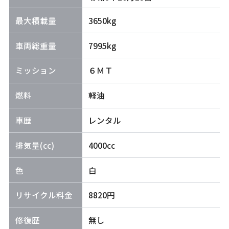
最大積載量
3650kg
車両総重量
7995kg
ミッション
６ＭＴ
燃料
軽油
車歴
レンタル
排気量(cc)
4000cc
色
白
リサイクル料金
8820円
修復歴
無し