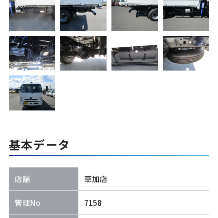
基本データ
店舗
草加店
管理No
7158