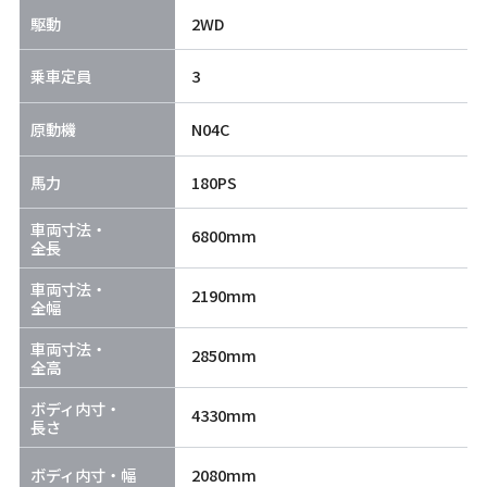
駆動
2WD
乗車定員
3
原動機
N04C
馬力
180PS
車両寸法・
6800mm
全長
車両寸法・
2190mm
全幅
車両寸法・
2850mm
全高
ボディ内寸・
4330mm
長さ
ボディ内寸・幅
2080mm