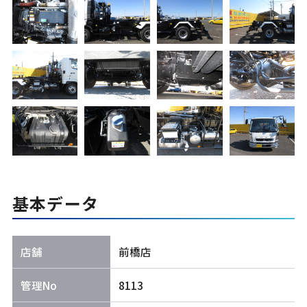
基本データ
店舗
前橋店
管理No
8113