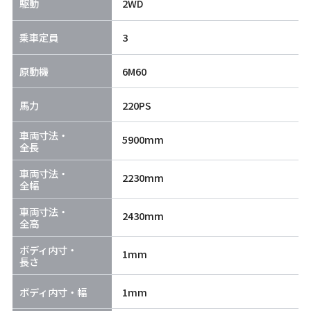
駆動
2WD
乗車定員
3
原動機
6M60
馬力
220PS
車両寸法・
5900mm
全長
車両寸法・
2230mm
全幅
車両寸法・
2430mm
全高
ボディ内寸・
1mm
長さ
ボディ内寸・幅
1mm