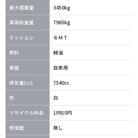
最大積載量
3450kg
車両総重量
7965kg
ミッション
６ＭＴ
燃料
軽油
車歴
自家用
排気量(cc)
7540cc
色
白
リサイクル料金
10910円
修復歴
無し