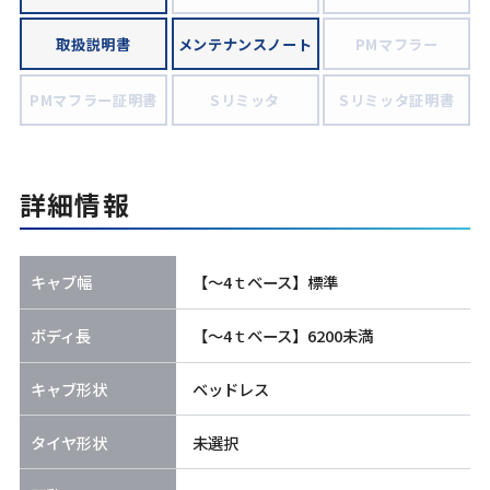
取扱説明書
メンテナンスノート
PMマフラー
PMマフラー証明書
Sリミッタ
Sリミッタ証明書
詳細情報
キャブ幅
【～4ｔベース】標準
ボディ長
【～4ｔベース】6200未満
キャブ形状
ベッドレス
タイヤ形状
未選択