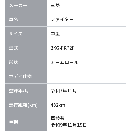
メーカー
三菱
車名
ファイタ－
サイズ
中型
型式
2KG-FK72F
形状
ア－ムロール
ボディ仕様
登録年/月
令和7年11月
走行距離(km)
432km
車検有
車検
令和9年11月19日