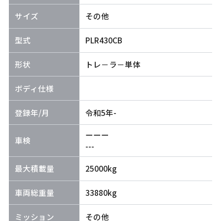
サイズ
その他
型式
PLR430CB
形状
トレ－ラ－単体
ボディ仕様
登録年/月
令和5年-
ーーー
車検
---
最大積載量
25000kg
車両総重量
33880kg
ミッション
その他