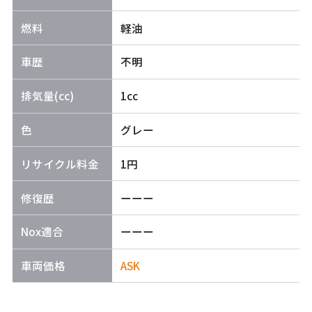
燃料
軽油
車歴
不明
排気量(cc)
1cc
色
グレー
リサイクル料金
1円
修復歴
ーーー
Nox適合
ーーー
車両価格
ASK