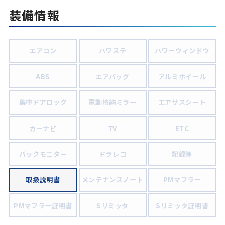
装備情報
エアコン
パワステ
パワーウィンドウ
ABS
エアバッグ
アルミホイール
集中ドアロック
電動格納ミラー
エアサスシート
カーナビ
TV
ETC
バックモニター
ドラレコ
記録簿
取扱説明書
メンテナンスノート
PMマフラー
PMマフラー証明書
Sリミッタ
Sリミッタ証明書