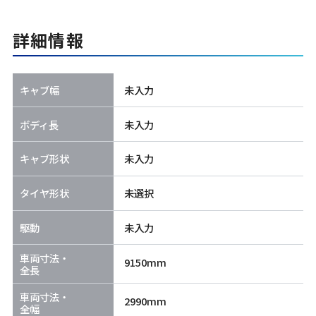
詳細情報
キャブ幅
未入力
ボディ長
未入力
キャブ形状
未入力
タイヤ形状
未選択
駆動
未入力
車両寸法・
9150mm
全長
車両寸法・
2990mm
全幅