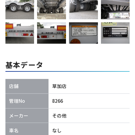
基本データ
店舗
草加店
管理No
8266
メーカー
その他
車名
なし