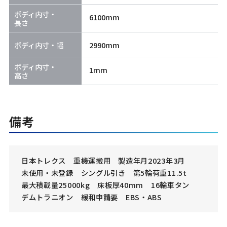
ボディ内寸・
6100mm
長さ
ボディ内寸・幅
2990mm
ボディ内寸・
1mm
高さ
備考
日本トレクス 重機運搬用 製造年月2023年3月
未使用・未登録 シングル引き 第5輪荷重11.5t
最大積載量25000kg 床板厚40mm 16輪車タン
デムトラニオン 緩和申請要 EBS・ABS