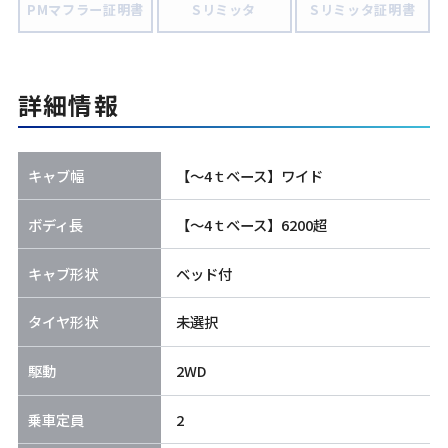
PMマフラー証明書
Sリミッタ
Sリミッタ証明書
詳細情報
キャブ幅
【～4ｔベース】ワイド
ボディ長
【～4ｔベース】6200超
キャブ形状
ベッド付
タイヤ形状
未選択
駆動
2WD
乗車定員
2