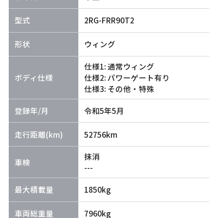
型式
2RG-FRR90T2
形状
ウィング
仕様1: 通常ウィング
ボディ仕様
仕様2: パワーゲート有り
仕様3: その他・特殊
登録年/月
令和5年5月
走行距離(km)
52756km
抹消
車検
---
最大積載量
1850kg
車両総重量
7960kg