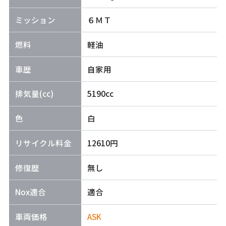
ミッション
６ＭＴ
燃料
軽油
車歴
自家用
排気量(cc)
5190cc
色
白
リサイクル料金
12610円
修復歴
無し
Nox適合
適合
車両価格
ASK