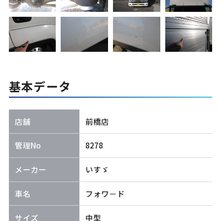
基本データ
店舗
前橋店
管理No
8278
メーカー
いすゞ
車名
フォワ－ド
サイズ
中型