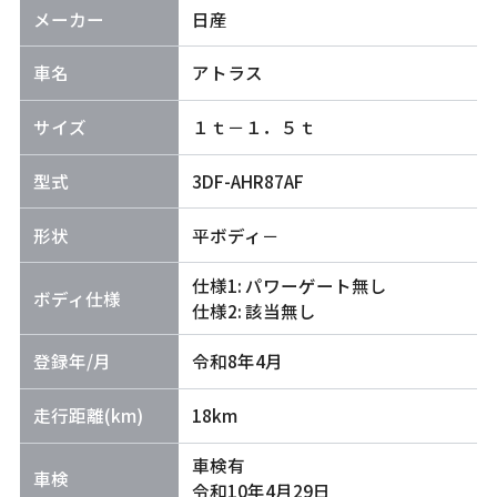
メーカー
日産
車名
アトラス
サイズ
１ｔ－１．５ｔ
型式
3DF-AHR87AF
形状
平ボディ－
仕様1: パワーゲート無し
ボディ仕様
仕様2: 該当無し
登録年/月
令和8年4月
走行距離(km)
18km
車検有
車検
令和10年4月29日