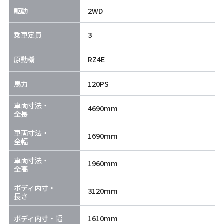
駆動
2WD
乗車定員
3
原動機
RZ4E
馬力
120PS
車両寸法・
4690mm
全長
車両寸法・
1690mm
全幅
車両寸法・
1960mm
全高
ボディ内寸・
3120mm
長さ
ボディ内寸・幅
1610mm