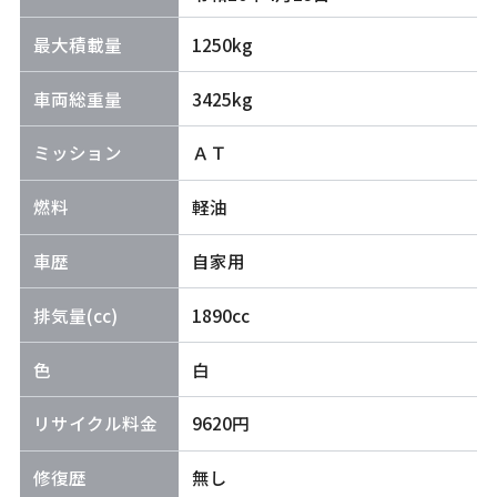
最大積載量
1250kg
車両総重量
3425kg
ミッション
ＡＴ
燃料
軽油
車歴
自家用
排気量(cc)
1890cc
色
白
リサイクル料金
9620円
修復歴
無し