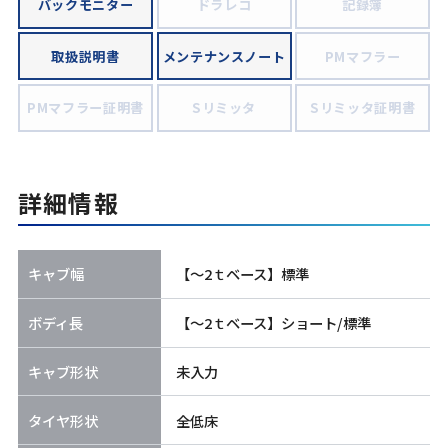
バックモニター
ドラレコ
記録簿
取扱説明書
メンテナンスノート
PMマフラー
PMマフラー証明書
Sリミッタ
Sリミッタ証明書
詳細情報
キャブ幅
【～2ｔベース】標準
ボディ長
【～2ｔベース】ショート/標準
キャブ形状
未入力
タイヤ形状
全低床