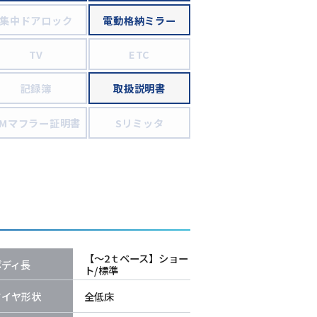
集中ドアロック
電動格納ミラー
TV
ETC
記録簿
取扱説明書
PMマフラー証明書
Sリミッタ
【～2ｔベース】ショー
ボディ長
ト/標準
タイヤ形状
全低床