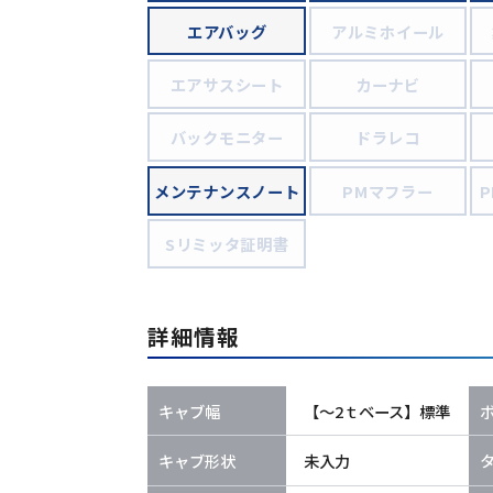
エアバッグ
アルミホイール
エアサスシート
カーナビ
バックモニター
ドラレコ
メンテナンスノート
PMマフラー
Sリミッタ証明書
詳細情報
キャブ幅
【～2ｔベース】標準
キャブ形状
未入力