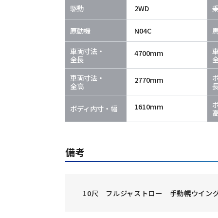
駆動
2WD
原動機
N04C
車両寸法・
4700mm
全長
車両寸法・
2770mm
全高
1610mm
ボディ内寸・幅
備考
10尺 フルジャストロー 手動幌ウイン