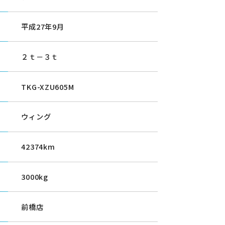
平成27年9月
２ｔ－３ｔ
TKG-XZU605M
ウィング
42374km
3000kg
前橋店