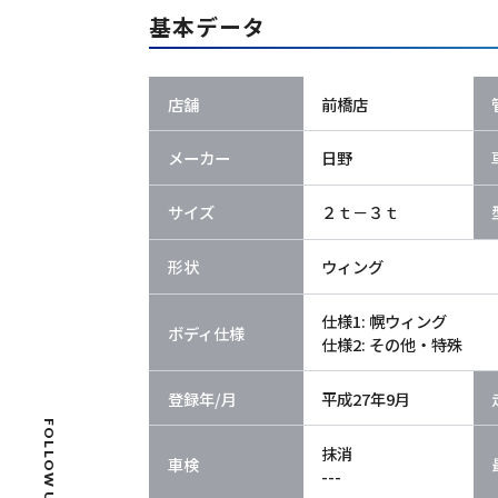
基本データ
店舗
前橋店
メーカー
日野
サイズ
２ｔ－３ｔ
形状
ウィング
仕様1: 幌ウィング
ボディ仕様
仕様2: その他・特殊
登録年/月
平成27年9月
FOLLOW US
抹消
車検
---