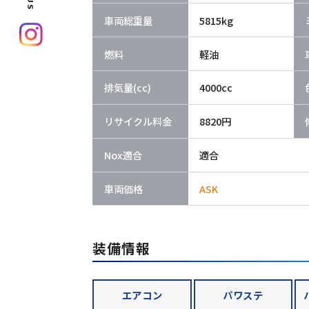
車両総重量
5815kg
燃料
軽油
排気量(cc)
4000cc
リサイクル料金
8820円
Nox適合
適合
車両価格
ASK
装備情報
エアコン
パワステ