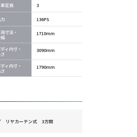
乗車定員
3
馬力
136PS
車両寸法・
1710mm
全幅
ボディ内寸・
3090mm
長さ
ボディ内寸・
1790mm
高さ
グ リヤカーテン式 3方開