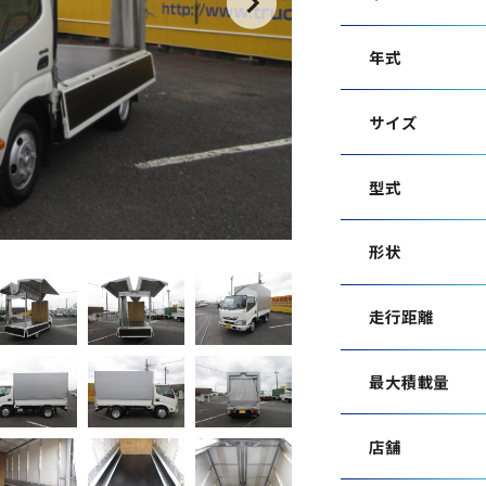
年式
サイズ
型式
形状
走行距離
最大積載量
店舗