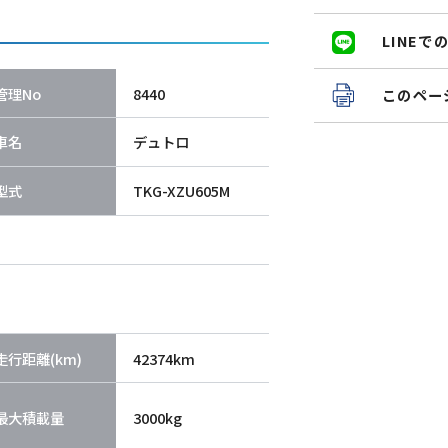
LINE
管理No
8440
このペー
車名
デュトロ
型式
TKG-XZU605M
走行距離(km)
42374km
最大積載量
3000kg