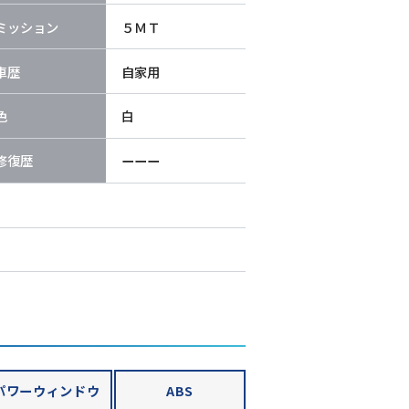
ミッション
５ＭＴ
車歴
自家用
色
白
修復歴
ーーー
パワーウィンドウ
ABS