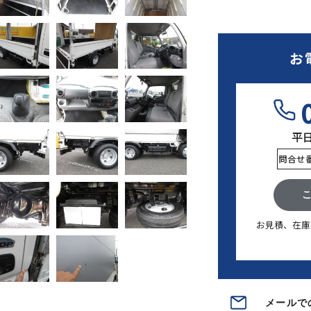
お
平日9
問合せ
お見積、在庫
メールで